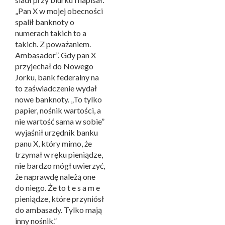
„Pan X w mojej obecności
spalił banknoty o
numerach takich to a
takich. Z poważaniem.
Ambasador”. Gdy pan X
przyjechał do Nowego
Jorku, bank federalny na
to zaświadczenie wydał
nowe banknoty. „To tylko
papier, nośnik wartości, a
nie wartość sama w sobie”
wyjaśnił urzędnik banku
panu X, który mimo, że
trzymał w ręku pieniądze,
nie bardzo mógł uwierzyć,
że naprawdę należą one
do niego. Że to t e s a m e
pieniądze, które przyniósł
do ambasady. Tylko mają
inny nośnik.”