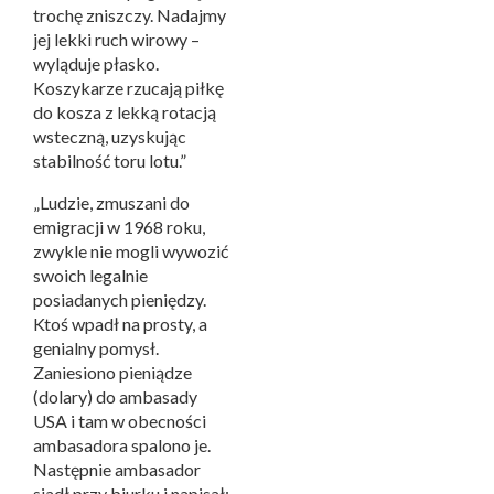
trochę zniszczy. Nadajmy
jej lekki ruch wirowy –
wyląduje płasko.
Koszykarze rzucają piłkę
do kosza z lekką rotacją
wsteczną, uzyskując
stabilność toru lotu.”
„Ludzie, zmuszani do
emigracji w 1968 roku,
zwykle nie mogli wywozić
swoich legalnie
posiadanych pieniędzy.
Ktoś wpadł na prosty, a
genialny pomysł.
Zaniesiono pieniądze
(dolary) do ambasady
USA i tam w obecności
ambasadora spalono je.
Następnie ambasador
siadł przy biurku i napisał: