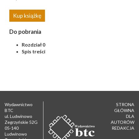
Kup książkę
Do pobrania
Rozdział 0
Spis treści
Wydawnictwo
STRONA
BTC
GŁÓWNA
ul. Ludwinowo
DLA
Zegrzyńskie 52G
AUTORÓW
05-140
REDAKCJA
Ludwinowo