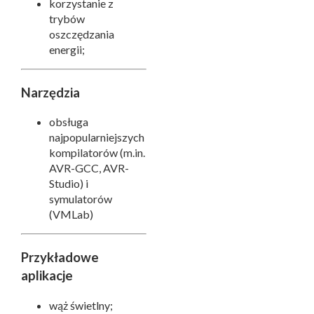
korzystanie z
trybów
oszczędzania
energii;
Narzędzia
obsługa
najpopularniejszych
kompilatorów (m.in.
AVR-GCC, AVR-
Studio) i
symulatorów
(VMLab)
Przykładowe
aplikacje
wąż świetlny;