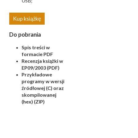
USB;
Kup książkę
Do pobrania
Spis treści w
formacie PDF
Recenzja książki w
EP09/2003 (PDF)
Przykładowe
programy w wersji
źródłowej (C) oraz
skompilowanej
(hex) (ZIP)