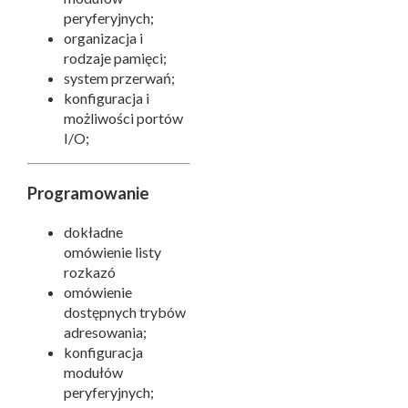
peryferyjnych;
organizacja i
rodzaje pamięci;
system przerwań;
konfiguracja i
możliwości portów
I/O;
Programowanie
dokładne
omówienie listy
rozkazó
omówienie
dostępnych trybów
adresowania;
konfiguracja
modułów
peryferyjnych;