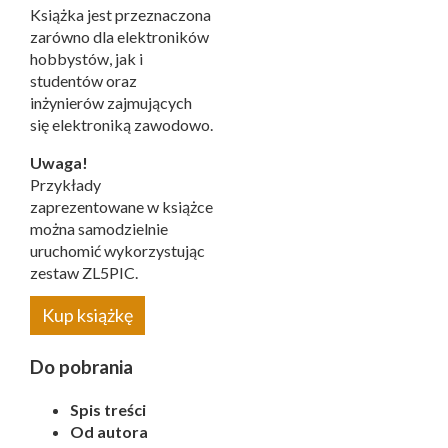
Książka jest przeznaczona
zarówno dla elektroników
hobbystów, jak i
studentów oraz
inżynierów zajmujących
się elektroniką zawodowo.
Uwaga!
Przykłady
zaprezentowane w książce
można samodzielnie
uruchomić wykorzystując
zestaw ZL5PIC.
Kup książkę
Do pobrania
Spis treści
Od autora