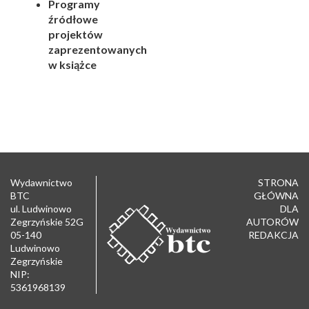
Programy
źródłowe
projektów
zaprezentowanych
w książce
Wydawnictwo
STRONA
BTC
GŁÓWNA
ul. Ludwinowo
DLA
Zegrzyńskie 52G
AUTORÓW
05-140
REDAKCJA
Ludwinowo
Zegrzyńskie
NIP:
5361968139