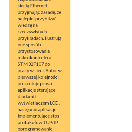
siecią Ethernet,
przyjmując zasadę, że
najlepiej przybliżać
wiedzę na
rzeczywistych
przykładach. Ilustrują
one sposób
przystosowania
mikrokontrolera
STM32F107 do
pracy w sieci. Autor w
pierwszej kolejności
prezentuje proste
aplikacje sterujące
diodami i
wyświetlaczem LCD,
następnie aplikacje
implementujące stos
protokołów TCP/IP,
oprogramowanie