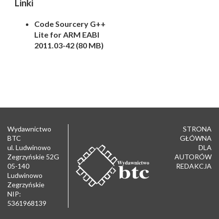
Linki
Code Sourcery G++
Lite for ARM EABI
2011.03-42 (80 MB)
Wydawnictwo
STRONA
BTC
GŁÓWNA
ul. Ludwinowo
DLA
Zegrzyńskie 52G
AUTORÓW
05-140
REDAKCJA
Ludwinowo
Zegrzyńskie
NIP:
5361968139