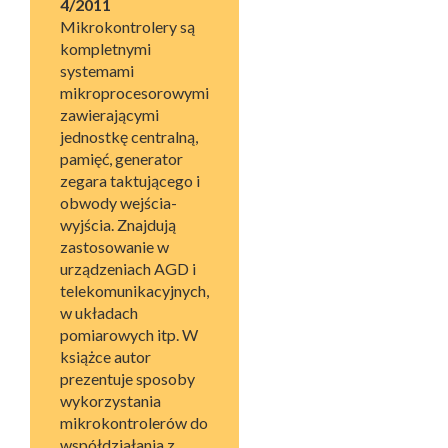
4/2011
Mikrokontrolery są
kompletnymi
systemami
mikroprocesorowymi
zawierającymi
jednostkę centralną,
pamięć, generator
zegara taktującego i
obwody wejścia-
wyjścia. Znajdują
zastosowanie w
urządzeniach AGD i
telekomunikacyjnych,
w układach
pomiarowych itp. W
książce autor
prezentuje sposoby
wykorzystania
mikrokontrolerów do
współdziałania z