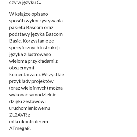
czy w języku C.
W książce opisano
sposób wykorzystywania
pakietu Bascom oraz
podstawy języka Bascom
Basic. Korzystanie ze
specyficznych instrukcji
języka zilustrowano
wieloma przykładami z
obszernymi
komentarzami. Wszystkie
przykłady projektów
(oraz wiele innych) można
wykonać samodzielnie
dzięki
zestawowi
uruchomieniowemu
ZL2AVR
z
mikrokontrolerem
ATmega8.