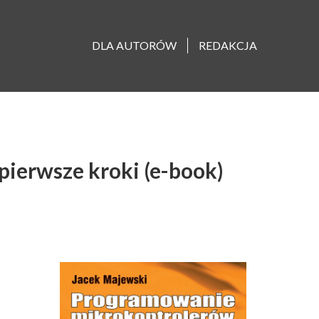
DLA AUTORÓW
REDAKCJA
ierwsze kroki (e-book)