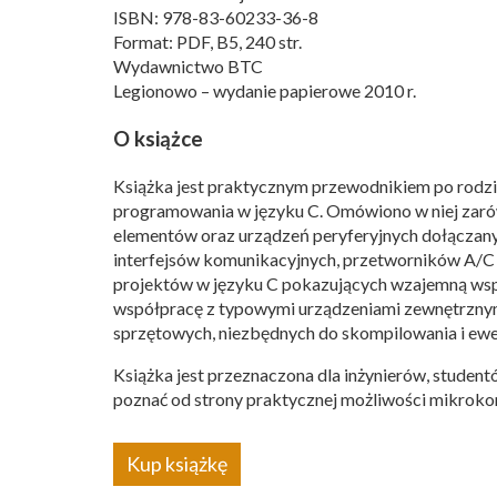
ISBN: 978-83-60233-36-8
Format: PDF, B5, 240 str.
Wydawnictwo BTC
Legionowo – wydanie papierowe 2010 r.
O książce
Książka jest praktycznym przewodnikiem po rod
programowania w języku C. Omówiono w niej zarów
elementów oraz urządzeń peryferyjnych dołączany
interfejsów komunikacyjnych, przetworników A/C 
projektów w języku C pokazujących wzajemną wsp
współpracę z typowymi urządzeniami zewnętrznym
sprzętowych, niezbędnych do skompilowania i e
Książka jest przeznaczona dla inżynierów, studen
poznać od strony praktycznej możliwości mikroko
Kup książkę