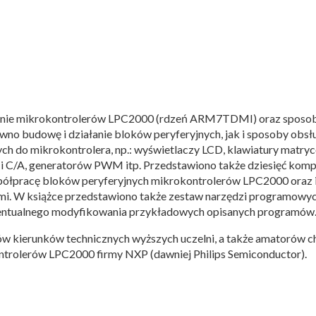
zinie mikrokontrolerów LPC2000 (rdzeń ARM7TDMI) oraz sposob
no budowę i działanie bloków peryferyjnych, jak i sposoby obsł
ch do mikrokontrolera, np.: wyświetlaczy LCD, klawiatury matryc
i C/A, generatorów PWM itp. Przedstawiono także dziesięć komp
ółpracę bloków peryferyjnych mikrokontrolerów LPC2000 oraz 
i. W książce przedstawiono także zestaw narzędzi programowyc
wentualnego modyfikowania przykładowych opisanych programów
tów kierunków technicznych wyższych uczelni, a także amatorów 
ntrolerów LPC2000 firmy NXP (dawniej Philips Semiconductor).