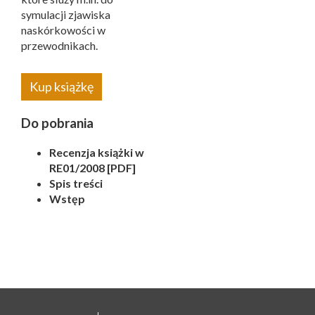
symulacji zjawiska
naskórkowości w
przewodnikach.
Kup książkę
Do pobrania
Recenzja książki w
RE01/2008 [PDF]
Spis treści
Wstęp