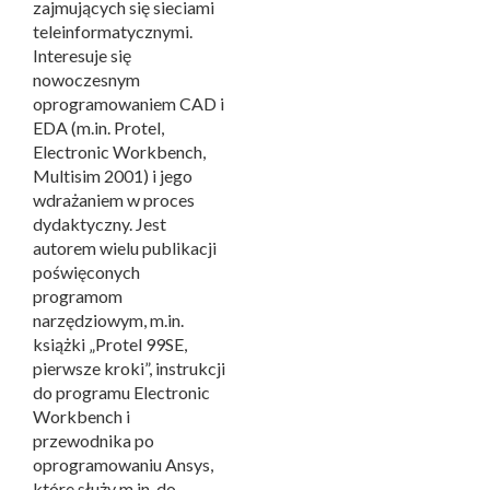
zajmujących się sieciami
teleinformatycznymi.
Interesuje się
nowoczesnym
oprogramowaniem CAD i
EDA (m.in. Protel,
Electronic Workbench,
Multisim 2001) i jego
wdrażaniem w proces
dydaktyczny. Jest
autorem wielu publikacji
poświęconych
programom
narzędziowym, m.in.
książki „Protel 99SE,
pierwsze kroki”, instrukcji
do programu Electronic
Workbench i
przewodnika po
oprogramowaniu Ansys,
które służy m.in. do