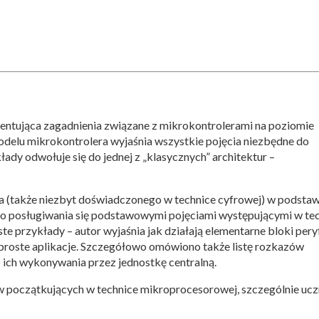
zentująca zagadnienia związane z mikrokontrolerami na poziomie
elu mikrokontrolera wyjaśnia wszystkie pojęcia niezbędne do
łady odwołuje się do jednej z „klasycznych” architektur –
ka (także niezbyt doświadczonego w technice cyfrowej) w podst
go posługiwania się podstawowymi pojęciami występującymi w te
te przykłady – autor wyjaśnia jak działają elementarne bloki pery
 proste aplikacje. Szczegółowo omówiono także listę rozkazów
b ich wykonywania przez jednostkę centralną.
w początkujących w technice mikroprocesorowej, szczególnie ucz