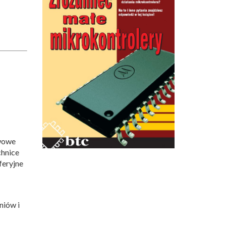
awowe
chnice
feryjne
niów i