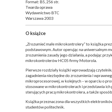
Format: B5, 256 str.
Twarda oprawa
Wydawnictwo BTC
Warszawa 2003
O książce
„Zrozumieć małe mikrokontrolery” to książka pre
podstawowym. Autor operując na uniwersalnym mod
zrozumienia zasady jego działania, a podając przyk
mikrokontrolerów HC05 firmy Motorola.
Pierwsze rozdziały książki wprowadzają czytelni
zagadnienia niezbędne do zrozumienia i wprawne
mikroprocesorowej, w kolejnych – w oparciu o pros
stosowane w mikrokontrolerach i przedstawia ich
sterujących pracą mikrokontrolera, a także sposó
Książka przeznaczona dla wszystkich elektronikó
studentów politechnik.