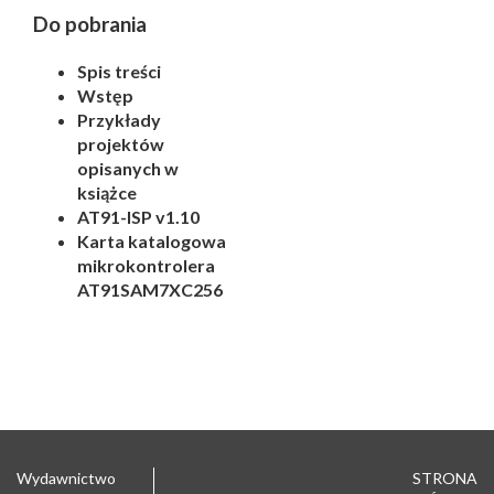
Do pobrania
Spis treści
Wstęp
Przykłady
projektów
opisanych w
książce
AT91-ISP v1.10
Karta katalogowa
mikrokontrolera
AT91SAM7XC256
Wydawnictwo
STRONA