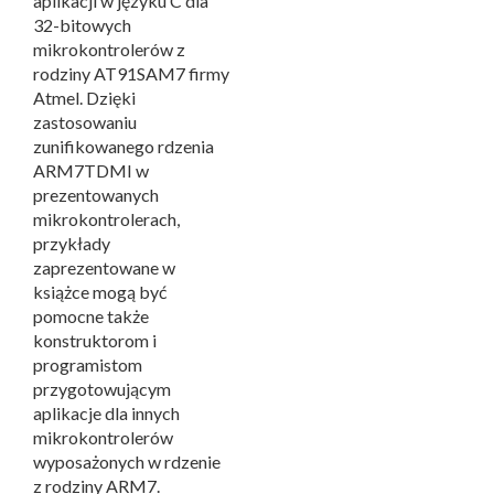
aplikacji w języku C dla
32-bitowych
mikrokontrolerów z
rodziny AT91SAM7 firmy
Atmel. Dzięki
zastosowaniu
zunifikowanego rdzenia
ARM7TDMI w
prezentowanych
mikrokontrolerach,
przykłady
zaprezentowane w
książce mogą być
pomocne także
konstruktorom i
programistom
przygotowującym
aplikacje dla innych
mikrokontrolerów
wyposażonych w rdzenie
z rodziny ARM7.