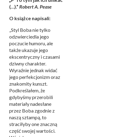
(…).”
Robert A. Pease
O książce napisali:
„Styl Boba nie tylko
odzwierciedla jego
poczucie humoru, ale
także ukazuje jego
ekscentryczny i czasami
dziwny charakter.
Wyraźnie jednak widać
jego perfekcjonizm oraz
znakomity kunszt.
Podkreślałem, że
gdybyśmy przerobili
materiały nadesłane
przez Boba zgodnie z
naszą sztampą, to
straciłyby one znaczną
część swojej wartości.