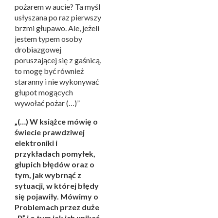
pożarem w aucie? Ta myśl
usłyszana po raz pierwszy
brzmi głupawo. Ale, jeżeli
jestem typem osoby
drobiazgowej
poruszającej się z gaśnicą,
to mogę być również
staranny i nie wykonywać
głupot mogących
wywołać pożar (…)”
„(…) W książce mówię o
świecie prawdziwej
elektroniki i
przykładach pomyłek,
głupich błędów oraz o
tym, jak wybrnąć z
sytuacji, w której błędy
się pojawiły. Mówimy o
Problemach przez duże
„P” i o tym jak ich unikać