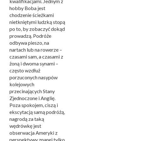
kwalifikacjami. Jednym z
hobby Boba jest
chodzenie ścieżkami
nietkniętymi ludzką stopą
po to, by zobaczyć dokąd
prowadzą. Podróże
odbywa pieszo, na
nartach lub na rowerze –
czasami sam, a czasami z
żoną i dwoma synami –
często wzdłuż
porzuconych nasypów
kolejowych
przecinających Stany
Zjednoczone i Anglię.
Poza spokojem, ciszą i
ekscytacją samą podróżą,
nagrodą za taką
wędrówkę jest
obserwacja Ameryki z
perspektywy znanej tylko